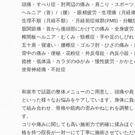
頭痛・すべり症・肘周辺の痛み・肩こり・スポーツ
ヘルニア（首）/（腰）・眼精疲労・生理痛（月経
生理不順（月経不順）・月経前症候群(PMS)・分
股関節痛・首から後頭部にかけての痛み・全身疲労
椎間板ヘルニア・むくみ・頸椎症・手や足のしびれ
五十肩・寝違い・腰椎症・ゴルフ肘・ひざの痛み・
背中の痛み・便秘・花粉症・外反母趾・内反小趾・
捻挫・低体温・カラダのゆがみ・慢性疲労・かかと
坐骨神経痛・不妊症
和泉市で話題の整体メニューのご用意し、頭痛や肩
といった様々なお悩みをケアしています。身体に負
て組み合わせ、骨格や筋肉の歪みやねじれを調整し
す。
コリや痛みに関しても高い施術力で的確に揉みほぐ
格を持つ院長が一対一にて丁寧に施術させていただ