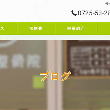
慢
0725-53-2
ビス
治療費
院長紹介
ブログ