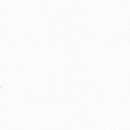
訴
せ
資
身