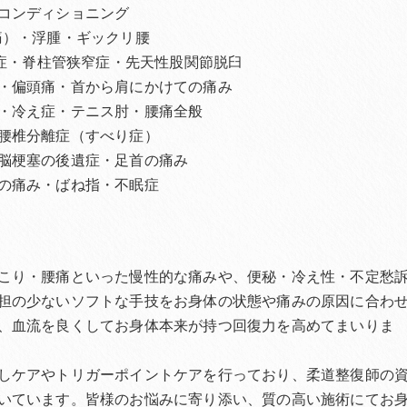
コンディショニング
痛）・浮腫・ギックリ腰
離症・脊柱管狭窄症・先天性股関節脱臼
・偏頭痛・首から肩にかけての痛み
・冷え症・テニス肘・腰痛全般
腰椎分離症（すべり症）
脳梗塞の後遺症・足首の痛み
の痛み・ばね指・不眠症
こり・腰痛といった慢性的な痛みや、便秘・冷え性・不定愁
担の少ないソフトな手技をお身体の状態や痛みの原因に合わ
、血流を良くしてお身体本来が持つ回復力を高めてまいりま
しケアやトリガーポイントケアを行っており、柔道整復師の
いています。皆様のお悩みに寄り添い、質の高い施術にてお