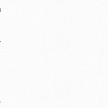
和
。
だ
す。
…