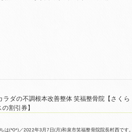
 カラダの不調根本改善整体 笑福整骨院【さくら
スの割引券】
は(^O^)／2022年3月7日(月)和泉市笑福整骨院院長村西です