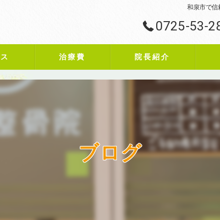
和泉市で信
0725-53-2
ビス
治療費
院長紹介
ブログ