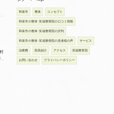
和泉市
整体
コンセプト
和泉市の整体･笑福整骨院の口コミ情報
和泉市の整体･笑福整骨院の評判
和泉市の整体･笑福整骨院の患者様の声
サービス
治療費
院長紹介
アクセス
笑福整骨院
長村
…
お問い合わせ
プライバシーポリシー