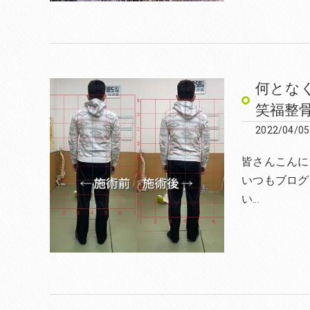
何とな
笑福整
2022/04/05
皆さんこんにち
いつもブログ
い…