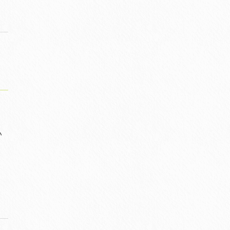
体
。
い