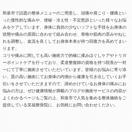
和泉市で話題の整体メニューのご用意し、頭痛や肩こり・腰痛とい
った慢性的な痛みや、便秘・冷え性・不定愁訴といった様々なお悩
みをケアしています。身体に負担の少ないソフトな手技をお身体の
状態や痛みの原因に合わせて組み合わせ、骨格や筋肉の歪みやねじ
れを調整し、血流を良くしてお身体本来が持つ回復力を高めてまい
ります。
コリや痛みに関しても高い施術力で的確に揉みほぐしケアやトリガ
ーポイントケアを行っており、柔道整復師の資格を持つ院長が一対
一にて丁寧に施術させていただいています。皆様のお悩みに寄り添
い、質の高い施術にてお身体の内側から健康を引き出していくお手
伝いをさせていただきますので、諦めかけているお身体の痛みにお
悩みの方は、ぜひ健康情報が満載のブログや施術サービスの内容が
よくわかるページもご覧の上、和泉市で人気を集める整体施術をご
提供している笑福整骨院に、お気軽にお問い合わせください。