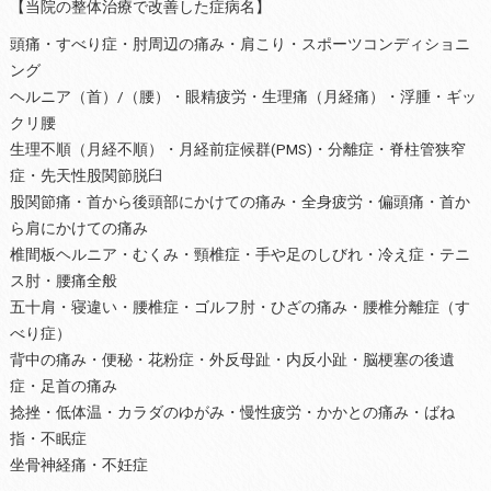
【当院の整体治療で改善した症病名】
頭痛・すべり症・肘周辺の痛み・肩こり・スポーツコンディショニ
ング
ヘルニア（首）/（腰）・眼精疲労・生理痛（月経痛）・浮腫・ギッ
クリ腰
生理不順（月経不順）・月経前症候群(PMS)・分離症・脊柱管狭窄
症・先天性股関節脱臼
股関節痛・首から後頭部にかけての痛み・全身疲労・偏頭痛・首か
ら肩にかけての痛み
椎間板ヘルニア・むくみ・頸椎症・手や足のしびれ・冷え症・テニ
ス肘・腰痛全般
五十肩・寝違い・腰椎症・ゴルフ肘・ひざの痛み・腰椎分離症（す
べり症）
背中の痛み・便秘・花粉症・外反母趾・内反小趾・脳梗塞の後遺
症・足首の痛み
捻挫・低体温・カラダのゆがみ・慢性疲労・かかとの痛み・ばね
指・不眠症
坐骨神経痛・不妊症