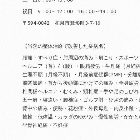
祝日 9：00～12：00 16：00～19：00
〒594-0042 和泉市箕形町3-7-16
【当院の整体治療で改善した症病名】
頭痛・すべり症・肘周辺の痛み・肩こり・スポーツ
ヘルニア（首）/（腰）・眼精疲労・生理痛（月経
生理不順（月経不順）・月経前症候群(PMS)・分
股関節痛・首から後頭部にかけての痛み・全身疲労
椎間板ヘルニア・むくみ・頸椎症・手や足のしびれ
五十肩・寝違い・腰椎症・ゴルフ肘・ひざの痛み・
背中の痛み・便秘・花粉症・外反母趾・内反小趾・
捻挫・低体温・カラダのゆがみ・慢性疲労・かかと
坐骨神経痛・不妊症