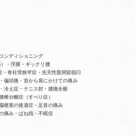
コンディショニング
痛）・浮腫・ギックリ腰
離症・脊柱管狭窄症・先天性股関節脱臼
・偏頭痛・首から肩にかけての痛み
・冷え症・テニス肘・腰痛全般
腰椎分離症（すべり症）
脳梗塞の後遺症・足首の痛み
の痛み・ばね指・不眠症