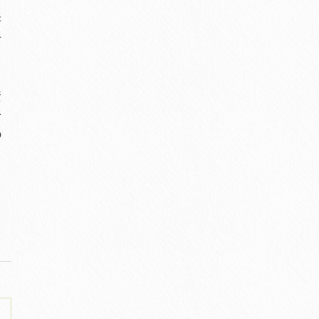
訴
せ
資
身
の
る