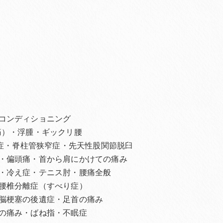
コンディショニング
痛）・浮腫・ギックリ腰
離症・脊柱管狭窄症・先天性股関節脱臼
・偏頭痛・首から肩にかけての痛み
・冷え症・テニス肘・腰痛全般
腰椎分離症（すべり症）
脳梗塞の後遺症・足首の痛み
の痛み・ばね指・不眠症