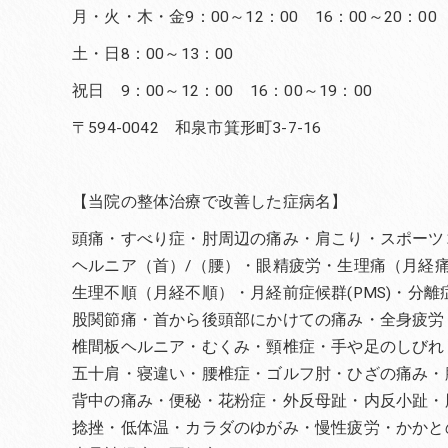
月・火・木・金9：00～12：00 16：00～20：00
土・日8：00～13：00
祝日 9：00～12：00 16：00～19：00
〒594-0042 和泉市箕形町3-7-16
【当院の整体治療で改善した症病名】
頭痛・すべり症・肘周辺の痛み・肩こり・スポーツ
ヘルニア（首）/（腰）・眼精疲労・生理痛（月経
生理不順（月経不順）・月経前症候群(PMS)・分
股関節痛・首から後頭部にかけての痛み・全身疲労
椎間板ヘルニア・むくみ・頸椎症・手や足のしびれ
五十肩・寝違い・腰椎症・ゴルフ肘・ひざの痛み・
背中の痛み・便秘・花粉症・外反母趾・内反小趾・
捻挫・低体温・カラダのゆがみ・慢性疲労・かかと