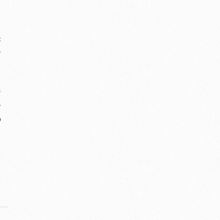
訴
せ
資
身
の
る