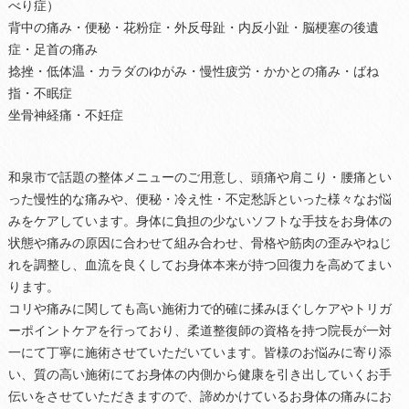
べり症）
背中の痛み・便秘・花粉症・外反母趾・内反小趾・脳梗塞の後遺
症・足首の痛み
捻挫・低体温・カラダのゆがみ・慢性疲労・かかとの痛み・ばね
指・不眠症
坐骨神経痛・不妊症
和泉市で話題の整体メニューのご用意し、頭痛や肩こり・腰痛とい
った慢性的な痛みや、便秘・冷え性・不定愁訴といった様々なお悩
みをケアしています。身体に負担の少ないソフトな手技をお身体の
状態や痛みの原因に合わせて組み合わせ、骨格や筋肉の歪みやねじ
れを調整し、血流を良くしてお身体本来が持つ回復力を高めてまい
ります。
コリや痛みに関しても高い施術力で的確に揉みほぐしケアやトリガ
ーポイントケアを行っており、柔道整復師の資格を持つ院長が一対
一にて丁寧に施術させていただいています。皆様のお悩みに寄り添
い、質の高い施術にてお身体の内側から健康を引き出していくお手
伝いをさせていただきますので、諦めかけているお身体の痛みにお