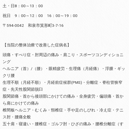
土・日8：00～13：00
祝日 9：00～12：00 16：00～19：00
〒594-0042 和泉市箕形町3-7-16
【当院の整体治療で改善した症病名】
頭痛・すべり症・肘周辺の痛み・肩こり・スポーツコンディショニ
ング
ヘルニア（首）/（腰）・眼精疲労・生理痛（月経痛）・浮腫・ギッ
クリ腰
生理不順（月経不順）・月経前症候群(PMS)・分離症・脊柱管狭窄
症・先天性股関節脱臼
股関節痛・首から後頭部にかけての痛み・全身疲労・偏頭痛・首か
ら肩にかけての痛み
椎間板ヘルニア・むくみ・頸椎症・手や足のしびれ・冷え症・テニ
ス肘・腰痛全般
五十肩・寝違い・腰椎症・ゴルフ肘・ひざの痛み・腰椎分離症（す