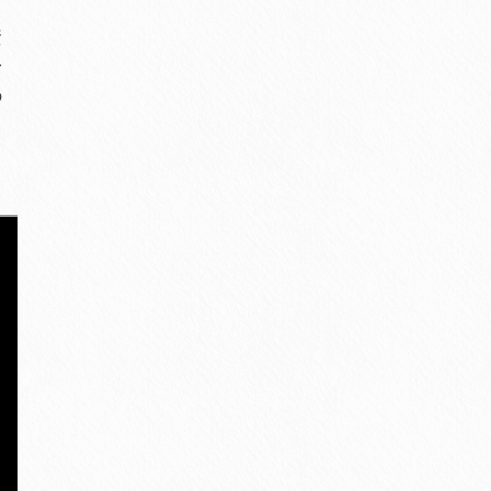
資
身
の
る