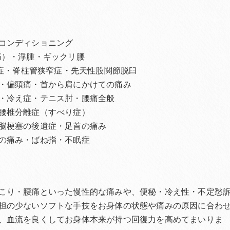
コンディショニング
痛）・浮腫・ギックリ腰
離症・脊柱管狭窄症・先天性股関節脱臼
・偏頭痛・首から肩にかけての痛み
・冷え症・テニス肘・腰痛全般
腰椎分離症（すべり症）
脳梗塞の後遺症・足首の痛み
の痛み・ばね指・不眠症
こり・腰痛といった慢性的な痛みや、便秘・冷え性・不定愁
担の少ないソフトな手技をお身体の状態や痛みの原因に合わ
、血流を良くしてお身体本来が持つ回復力を高めてまいりま