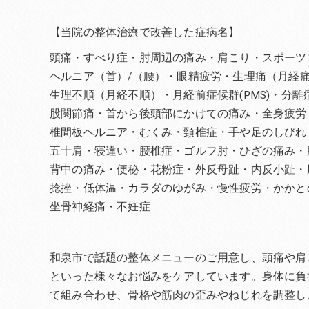
【当院の整体治療で改善した症病名】
頭痛・すべり症・肘周辺の痛み・肩こり・スポーツ
ヘルニア（首）/（腰）・眼精疲労・生理痛（月経
生理不順（月経不順）・月経前症候群(PMS)・分
股関節痛・首から後頭部にかけての痛み・全身疲労
椎間板ヘルニア・むくみ・頸椎症・手や足のしびれ
五十肩・寝違い・腰椎症・ゴルフ肘・ひざの痛み・
背中の痛み・便秘・花粉症・外反母趾・内反小趾・
捻挫・低体温・カラダのゆがみ・慢性疲労・かかと
坐骨神経痛・不妊症
和泉市で話題の整体メニューのご用意し、頭痛や肩
といった様々なお悩みをケアしています。身体に負
て組み合わせ、骨格や筋肉の歪みやねじれを調整し