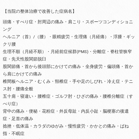
【当院の整体治療で改善した症病名】
頭痛・すべり症・肘周辺の痛み・肩こり・スポーツコンディショニ
ング
ヘルニア（首）/（腰）・眼精疲労・生理痛（月経痛）・浮腫・ギッ
クリ腰
生理不順（月経不順）・月経前症候群(PMS)・分離症・脊柱管狭窄
症・先天性股関節脱臼
股関節痛・首から後頭部にかけての痛み・全身疲労・偏頭痛・首か
ら肩にかけての痛み
椎間板ヘルニア・むくみ・頸椎症・手や足のしびれ・冷え症・テニ
ス肘・腰痛全般
五十肩・寝違い・腰椎症・ゴルフ肘・ひざの痛み・腰椎分離症（す
べり症）
背中の痛み・便秘・花粉症・外反母趾・内反小趾・脳梗塞の後遺
症・足首の痛み
捻挫・低体温・カラダのゆがみ・慢性疲労・かかとの痛み・ばね
指・不眠症