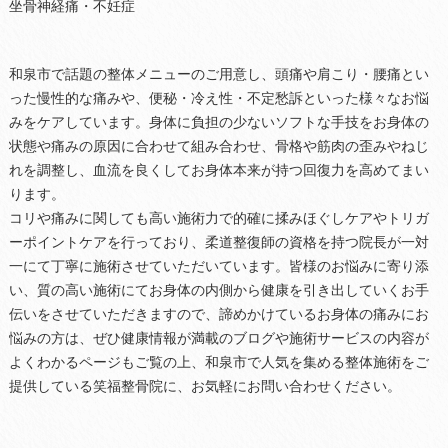
坐骨神経痛・不妊症
和泉市で話題の整体メニューのご用意し、頭痛や肩こり・腰痛とい
った慢性的な痛みや、便秘・冷え性・不定愁訴といった様々なお悩
みをケアしています。身体に負担の少ないソフトな手技をお身体の
状態や痛みの原因に合わせて組み合わせ、骨格や筋肉の歪みやねじ
れを調整し、血流を良くしてお身体本来が持つ回復力を高めてまい
ります。
コリや痛みに関しても高い施術力で的確に揉みほぐしケアやトリガ
ーポイントケアを行っており、柔道整復師の資格を持つ院長が一対
一にて丁寧に施術させていただいています。皆様のお悩みに寄り添
い、質の高い施術にてお身体の内側から健康を引き出していくお手
伝いをさせていただきますので、諦めかけているお身体の痛みにお
悩みの方は、ぜひ健康情報が満載のブログや施術サービスの内容が
よくわかるページもご覧の上、和泉市で人気を集める整体施術をご
提供している笑福整骨院に、お気軽にお問い合わせください。