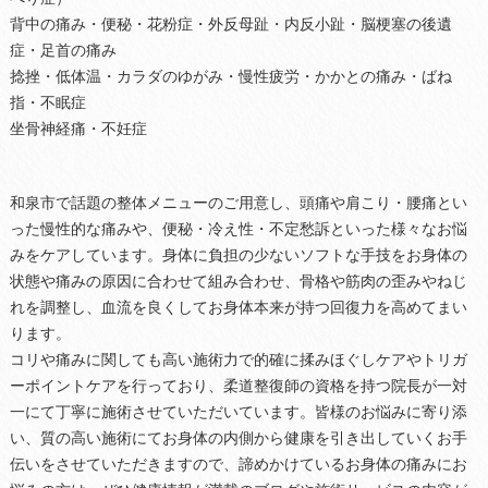
背中の痛み・便秘・花粉症・外反母趾・内反小趾・脳梗塞の後遺
症・足首の痛み
捻挫・低体温・カラダのゆがみ・慢性疲労・かかとの痛み・ばね
指・不眠症
坐骨神経痛・不妊症
和泉市で話題の整体メニューのご用意し、頭痛や肩こり・腰痛とい
った慢性的な痛みや、便秘・冷え性・不定愁訴といった様々なお悩
みをケアしています。身体に負担の少ないソフトな手技をお身体の
状態や痛みの原因に合わせて組み合わせ、骨格や筋肉の歪みやねじ
れを調整し、血流を良くしてお身体本来が持つ回復力を高めてまい
ります。
コリや痛みに関しても高い施術力で的確に揉みほぐしケアやトリガ
ーポイントケアを行っており、柔道整復師の資格を持つ院長が一対
一にて丁寧に施術させていただいています。皆様のお悩みに寄り添
い、質の高い施術にてお身体の内側から健康を引き出していくお手
伝いをさせていただきますので、諦めかけているお身体の痛みにお