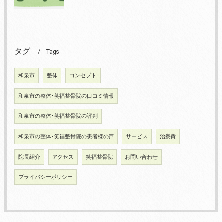
タグ
Tags
和泉市
整体
コンセプト
和泉市の整体･笑福整骨院の口コミ情報
和泉市の整体･笑福整骨院の評判
和泉市の整体･笑福整骨院の患者様の声
サービス
治療費
院長紹介
アクセス
笑福整骨院
お問い合わせ
プライバシーポリシー