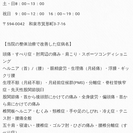
土・日8：00～13：00
祝日 9：00～12：00 16：00～19：00
〒594-0042 和泉市箕形町3-7-16
【当院の整体治療で改善した症病名】
頭痛・すべり症・肘周辺の痛み・肩こり・スポーツコンディショニ
ング
ヘルニア（首）/（腰）・眼精疲労・生理痛（月経痛）・浮腫・ギッ
クリ腰
生理不順（月経不順）・月経前症候群(PMS)・分離症・脊柱管狭窄
症・先天性股関節脱臼
股関節痛・首から後頭部にかけての痛み・全身疲労・偏頭痛・首か
ら肩にかけての痛み
椎間板ヘルニア・むくみ・頸椎症・手や足のしびれ・冷え症・テニ
ス肘・腰痛全般
五十肩・寝違い・腰椎症・ゴルフ肘・ひざの痛み・腰椎分離症（す
べり症）