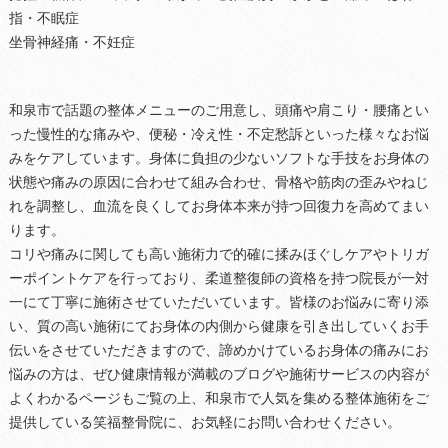
指・不眠症
坐骨神経痛・不妊症
和泉市で話題の整体メニューのご用意し、頭痛や肩こり・腰痛とい
った慢性的な痛みや、便秘・冷え性・不定愁訴といった様々なお悩
みをケアしています。身体に負担の少ないソフトな手技をお身体の
状態や痛みの原因に合わせて組み合わせ、骨格や筋肉の歪みやねじ
れを調整し、血流を良くしてお身体本来が持つ回復力を高めてまい
ります。
コリや痛みに関しても高い施術力で的確に揉みほぐしケアやトリガ
ーポイントケアを行っており、柔道整復師の資格を持つ院長が一対
一にて丁寧に施術させていただいています。皆様のお悩みに寄り添
い、質の高い施術にてお身体の内側から健康を引き出していくお手
伝いをさせていただきますので、諦めかけているお身体の痛みにお
悩みの方は、ぜひ健康情報が満載のブログや施術サービスの内容が
よくわかるページもご覧の上、和泉市で人気を集める整体施術をご
提供している笑福整骨院に、お気軽にお問い合わせください。