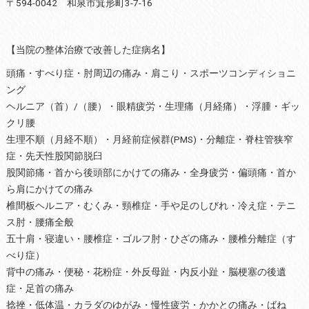
〒594-0042 和泉市箕形町3-7-16
【当院の整体治療で改善した症病名】
頭痛・すべり症・肘周辺の痛み・肩こり・スポーツコンディショニ
ング
ヘルニア（首）/（腰）・眼精疲労・生理痛（月経痛）・浮腫・ギッ
クリ腰
生理不順（月経不順）・月経前症候群(PMS)・分離症・脊柱管狭窄
症・先天性股関節脱臼
股関節痛・首から後頭部にかけての痛み・全身疲労・偏頭痛・首か
ら肩にかけての痛み
椎間板ヘルニア・むくみ・頸椎症・手や足のしびれ・冷え症・テニ
ス肘・腰痛全般
五十肩・寝違い・腰椎症・ゴルフ肘・ひざの痛み・腰椎分離症（す
べり症）
背中の痛み・便秘・花粉症・外反母趾・内反小趾・脳梗塞の後遺
症・足首の痛み
捻挫・低体温・カラダのゆがみ・慢性疲労・かかとの痛み・ばね