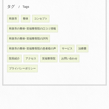
タグ
Tags
和泉市
整体
コンセプト
和泉市の整体･笑福整骨院の口コミ情報
和泉市の整体･笑福整骨院の評判
和泉市の整体･笑福整骨院の患者様の声
サービス
治療費
院長紹介
アクセス
笑福整骨院
お問い合わせ
プライバシーポリシー