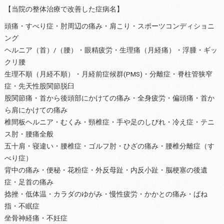
【当院の整体治療で改善した症病名】
頭痛・すべり症・肘周辺の痛み・肩こり・スポーツコンディショニ
ング
ヘルニア（首）/（腰）・眼精疲労・生理痛（月経痛）・浮腫・ギッ
クリ腰
生理不順（月経不順）・月経前症候群(PMS)・分離症・脊柱管狭窄
症・先天性股関節脱臼
股関節痛・首から後頭部にかけての痛み・全身疲労・偏頭痛・首か
ら肩にかけての痛み
椎間板ヘルニア・むくみ・頸椎症・手や足のしびれ・冷え症・テニ
ス肘・腰痛全般
五十肩・寝違い・腰椎症・ゴルフ肘・ひざの痛み・腰椎分離症（す
べり症）
背中の痛み・便秘・花粉症・外反母趾・内反小趾・脳梗塞の後遺
症・足首の痛み
捻挫・低体温・カラダのゆがみ・慢性疲労・かかとの痛み・ばね
指・不眠症
坐骨神経痛・不妊症