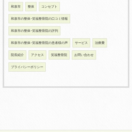
和泉市
整体
コンセプト
和泉市の整体･笑福整骨院の口コミ情報
和泉市の整体･笑福整骨院の評判
和泉市の整体･笑福整骨院の患者様の声
サービス
治療費
院長紹介
アクセス
笑福整骨院
お問い合わせ
プライバシーポリシー