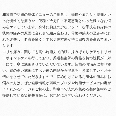
和泉市で話題の整体メニューのご用意し、頭痛や肩こり・腰痛とい
った慢性的な痛みや、便秘・冷え性・不定愁訴といった様々なお悩
みをケアしています。身体に負担の少ないソフトな手技をお身体の
状態や痛みの原因に合わせて組み合わせ、骨格や筋肉の歪みやねじ
れを調整し、血流を良くしてお身体本来が持つ回復力を高めてまい
ります。
コリや痛みに関しても高い施術力で的確に揉みほぐしケアやトリガ
ーポイントケアを行っており、柔道整復師の資格を持つ院長が一対
一にて丁寧に施術させていただいています。皆様のお悩みに寄り添
い、質の高い施術にてお身体の内側から健康を引き出していくお手
伝いをさせていただきますので、諦めかけているお身体の痛みにお
悩みの方は、ぜひ健康情報が満載のブログや施術サービスの内容が
よくわかるページもご覧の上、和泉市で人気を集める整体施術をご
提供している笑福整骨院に、お気軽にお問い合わせください。