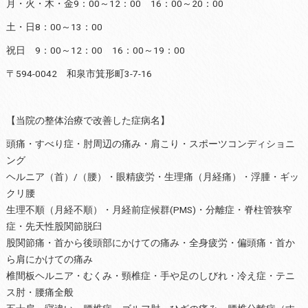
月・火・木・金9：00～12：00 16：00～20：00
土・日8：00～13：00
祝日 9：00～12：00 16：00～19：00
〒594-0042 和泉市箕形町3-7-16
【当院の整体治療で改善した症病名】
頭痛・すべり症・肘周辺の痛み・肩こり・スポーツコンディショニ
ング
ヘルニア（首）/（腰）・眼精疲労・生理痛（月経痛）・浮腫・ギッ
クリ腰
生理不順（月経不順）・月経前症候群(PMS)・分離症・脊柱管狭窄
症・先天性股関節脱臼
股関節痛・首から後頭部にかけての痛み・全身疲労・偏頭痛・首か
ら肩にかけての痛み
椎間板ヘルニア・むくみ・頸椎症・手や足のしびれ・冷え症・テニ
ス肘・腰痛全般