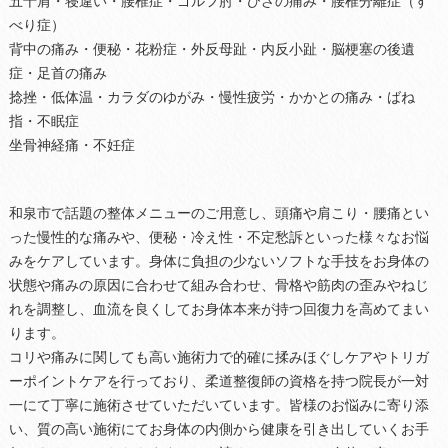
五十肩・寝違い・腰椎症・ゴルフ肘・ひざの痛み・腰椎分離症（す
べり症）
背中の痛み・便秘・花粉症・外反母趾・内反小趾・脳梗塞の後遺
症・足首の痛み
捻挫・低体温・カラダのゆがみ・慢性疲労・かかとの痛み・ばね
指・不眠症
坐骨神経痛・不妊症
和泉市で話題の整体メニューのご用意し、頭痛や肩こり・腰痛とい
った慢性的な痛みや、便秘・冷え性・不定愁訴といった様々なお悩
みをケアしています。身体に負担の少ないソフトな手技をお身体の
状態や痛みの原因に合わせて組み合わせ、骨格や筋肉の歪みやねじ
れを調整し、血流を良くしてお身体本来が持つ回復力を高めてまい
ります。
コリや痛みに関しても高い施術力で的確に揉みほぐしケアやトリガ
ーポイントケアを行っており、柔道整復師の資格を持つ院長が一対
一にて丁寧に施術させていただいています。皆様のお悩みに寄り添
い、質の高い施術にてお身体の内側から健康を引き出していくお手