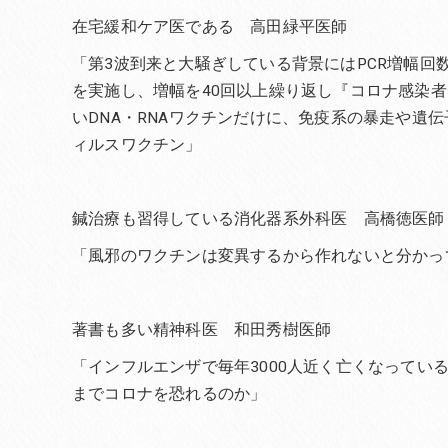
在宅緩和ケア医である 高田緑平医師
「第3波到来と大騒ぎしている背景にはPCR増幅回
を実施し、増幅を40回以上繰り返し『コロナ感染
いDNA・RNAワクチンだけに、免疫系の暴走や遺
ィルスワクチン」
鍼治療も習得している消化器系外科医 高橋徳医師
「風邪のワクチンは変異するから作れないと分かっ
著書も多い精神科医 和田秀樹医師
「インフルエンザで毎年3000人近く亡くなってい
までコロナを恐れるのか」