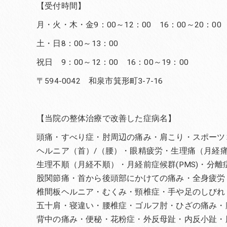
【受付時間】
月・火・木・金9：00～12：00 16：00～20：00
土・日8：00～13：00
祝日 9：00～12：00 16：00～19：00
〒594-0042 和泉市箕形町3-7-16
【当院の整体治療で改善した症病名】
頭痛・すべり症・肘周辺の痛み・肩こり・スポーツ
ヘルニア（首）/（腰）・眼精疲労・生理痛（月経
生理不順（月経不順）・月経前症候群(PMS)・分
股関節痛・首から後頭部にかけての痛み・全身疲労
椎間板ヘルニア・むくみ・頸椎症・手や足のしびれ
五十肩・寝違い・腰椎症・ゴルフ肘・ひざの痛み・
背中の痛み・便秘・花粉症・外反母趾・内反小趾・