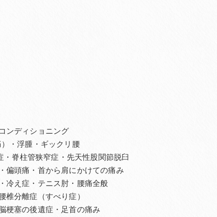
コンディショニング
痛）・浮腫・ギックリ腰
離症・脊柱管狭窄症・先天性股関節脱臼
・偏頭痛・首から肩にかけての痛み
・冷え症・テニス肘・腰痛全般
腰椎分離症（すべり症）
脳梗塞の後遺症・足首の痛み