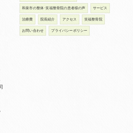
和泉市の整体･笑福整骨院の患者様の声
サービス
を
治療費
院長紹介
アクセス
笑福整骨院
お問い合わせ
プライバシーポリシー
、
重
マ
に
司
と
も
め