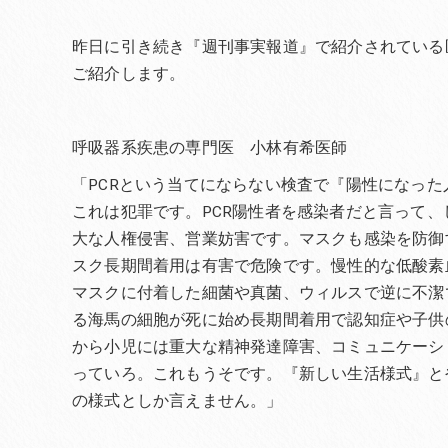
昨日に引き続き『週刊事実報道』で紹介されている
ご紹介します。
呼吸器系疾患の専門医 小林有希医師
「PCRという当てにならない検査で『陽性になっ
これは犯罪です。PCR陽性者を感染者だと言って
大な人権侵害、営業妨害です。マスクも感染を防御
スク長期間着用は有害で危険です。慢性的な低酸素
マスクに付着した細菌や真菌、ウィルスで逆に不潔
る海馬の細胞が死に始め長期間着用で認知症や子供
から小児には重大な精神発達障害、コミュニケーシ
っていろ。これもうそです。『新しい生活様式』と
の様式としか言えません。」