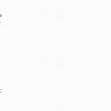
R
な
ウ
こ