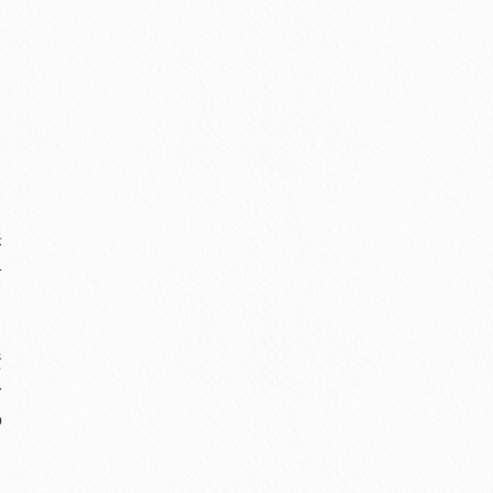
訴
せ
資
身
の
る