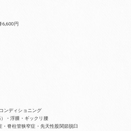
,600円
コンディショニング
痛）・浮腫・ギックリ腰
離症・脊柱管狭窄症・先天性股関節脱臼