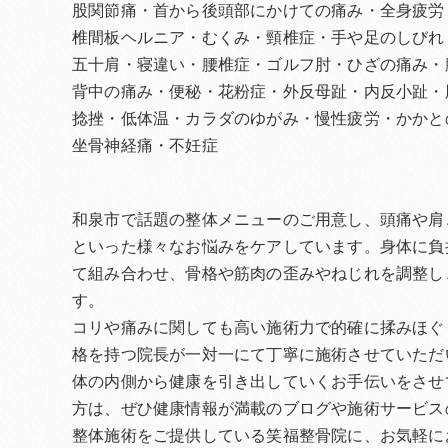
股関節痛・首から後頭部にかけての痛み・全身疲労
椎間板ヘルニア・むくみ・頸椎症・手や足のしびれ
五十肩・寝違い・腰椎症・ゴルフ肘・ひざの痛み・
背中の痛み・便秘・花粉症・外反母趾・内反小趾・
捻挫・低体温・カラダのゆがみ・慢性疲労・かかと
坐骨神経痛・不妊症
和泉市で話題の整体メニューのご用意し、頭痛や肩
といった様々なお悩みをケアしています。身体に負
て組み合わせ、骨格や筋肉の歪みやねじれを調整し
す。
コリや痛みに関しても高い施術力で的確に揉みほぐ
格を持つ院長が一対一にて丁寧に施術させていただ
体の内側から健康を引き出していくお手伝いをさせ
方は、ぜひ健康情報が満載のブログや施術サービス
整体施術をご提供している笑福整骨院に、お気軽に