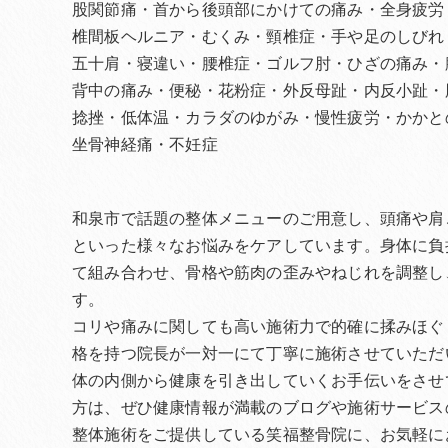
股関節痛・首から後頭部にかけての痛み・全身疲労
椎間板ヘルニア・むくみ・頸椎症・手や足のしびれ
五十肩・寝違い・腰椎症・ゴルフ肘・ひざの痛み・
背中の痛み・便秘・花粉症・外反母趾・内反小趾・
捻挫・低体温・カラダのゆがみ・慢性疲労・かかと
坐骨神経痛・不妊症
和泉市で話題の整体メニューのご用意し、頭痛や肩
といった様々なお悩みをケアしています。身体に負
て組み合わせ、骨格や筋肉の歪みやねじれを調整し
す。
コリや痛みに関しても高い施術力で的確に揉みほぐ
格を持つ院長が一対一にて丁寧に施術させていただ
体の内側から健康を引き出していくお手伝いをさせ
方は、ぜひ健康情報が満載のブログや施術サービス
整体施術をご提供している笑福整骨院に、お気軽に