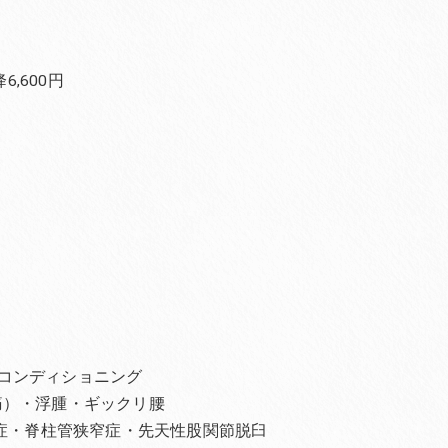
,600円
コンディショニング
痛）・浮腫・ギックリ腰
離症・脊柱管狭窄症・先天性股関節脱臼