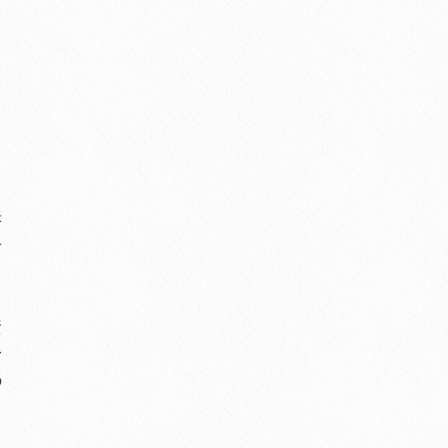
訴
せ
資
身
の
る