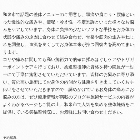
和泉市で話題の整体メニューのご用意し、頭痛や肩こり・腰痛とい
った慢性的な痛みや、便秘・冷え性・不定愁訴といった様々なお悩
みをケアしています。身体に負担の少ないソフトな手技をお身体の
状態や痛みの原因に合わせて組み合わせ、骨格や筋肉の歪みやねじ
れを調整し、血流を良くしてお身体本来が持つ回復力を高めてまい
ります。
コリや痛みに関しても高い施術力で的確に揉みほぐしケアやトリガ
ーポイントケアを行っており、柔道整復師の資格を持つ院長が一対
一にて丁寧に施術させていただいています。皆様のお悩みに寄り添
い、質の高い施術にてお身体の内側から健康を引き出していくお手
伝いをさせていただきますので、諦めかけているお身体の痛みにお
悩みの方は、ぜひ健康情報が満載のブログや施術サービスの内容が
よくわかるページもご覧の上、和泉市で人気を集める整体施術をご
提供している笑福整骨院に、お気軽にお問い合わせください。
予約状況