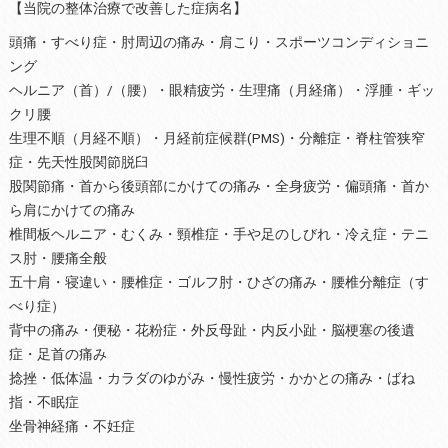
【当院の整体治療で改善した症病名】
頭痛・すべり症・肘周辺の痛み・肩こり・スポーツコンディショニ
ング
ヘルニア（首）/（腰）・眼精疲労・生理痛（月経痛）・浮腫・ギッ
クリ腰
生理不順（月経不順）・月経前症候群(PMS)・分離症・脊柱管狭窄
症・先天性股関節脱臼
股関節痛・首から後頭部にかけての痛み・全身疲労・偏頭痛・首か
ら肩にかけての痛み
椎間板ヘルニア・むくみ・頸椎症・手や足のしびれ・冷え症・テニ
ス肘・腰痛全般
五十肩・寝違い・腰椎症・ゴルフ肘・ひざの痛み・腰椎分離症（す
べり症）
背中の痛み・便秘・花粉症・外反母趾・内反小趾・脳梗塞の後遺
症・足首の痛み
捻挫・低体温・カラダのゆがみ・慢性疲労・かかとの痛み・ばね
指・不眠症
坐骨神経痛・不妊症