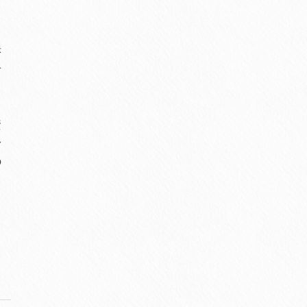
訴
せ
資
身
の
る