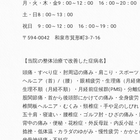
月・火・木・金9：00～12：00 16：00～20：00
土・日8：00～13：00
祝日 9：00～12：00 16：00～19：00
〒594-0042 和泉市箕形町3-7-16
【当院の整体治療で改善した症病名】
頭痛・すべり症・肘周辺の痛み・肩こり・スポーツ
ヘルニア（首）/（腰）・眼精疲労・生理痛（月経
生理不順（月経不順）・月経前症候群(PMS)・分
股関節痛・首から後頭部にかけての痛み・全身疲労
椎間板ヘルニア・むくみ・頸椎症・手や足のしびれ
五十肩・寝違い・腰椎症・ゴルフ肘・ひざの痛み・
背中の痛み・便秘・花粉症・外反母趾・内反小趾・
捻挫・低体温・カラダのゆがみ・慢性疲労・かかと
坐骨神経痛・不妊症