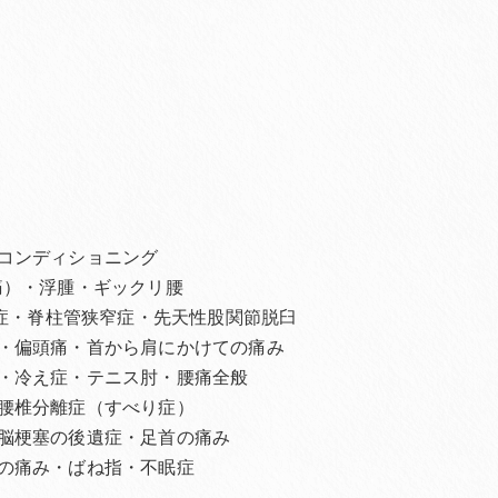
コンディショニング
痛）・浮腫・ギックリ腰
離症・脊柱管狭窄症・先天性股関節脱臼
・偏頭痛・首から肩にかけての痛み
・冷え症・テニス肘・腰痛全般
腰椎分離症（すべり症）
脳梗塞の後遺症・足首の痛み
の痛み・ばね指・不眠症