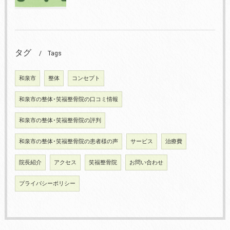
タグ
Tags
和泉市
整体
コンセプト
和泉市の整体･笑福整骨院の口コミ情報
和泉市の整体･笑福整骨院の評判
和泉市の整体･笑福整骨院の患者様の声
サービス
治療費
院長紹介
アクセス
笑福整骨院
お問い合わせ
プライバシーポリシー