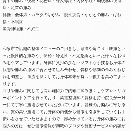
背中の痛み・便秘・花粉症・外反母趾・内反小趾・脳梗塞の後遺
症・足首の痛み
捻挫・低体温・カラダのゆがみ・慢性疲労・かかとの痛み・ばね
指・不眠症
坐骨神経痛・不妊症
和泉市で話題の整体メニューのご用意し、頭痛や肩こり・腰痛とい
った慢性的な痛みや、便秘・冷え性・不定愁訴といった様々なお悩
みをケアしています。身体に負担の少ないソフトな手技をお身体の
状態や痛みの原因に合わせて組み合わせ、骨格や筋肉の歪みやねじ
れを調整し、血流を良くしてお身体本来が持つ回復力を高めてまい
ります。
コリや痛みに関しても高い施術力で的確に揉みほぐしケアやトリガ
ーポイントケアを行っており、柔道整復師の資格を持つ院長が一対
一にて丁寧に施術させていただいています。皆様のお悩みに寄り添
い、質の高い施術にてお身体の内側から健康を引き出していくお手
伝いをさせていただきますので、諦めかけているお身体の痛みにお
悩みの方は、ぜひ健康情報が満載のブログや施術サービスの内容が