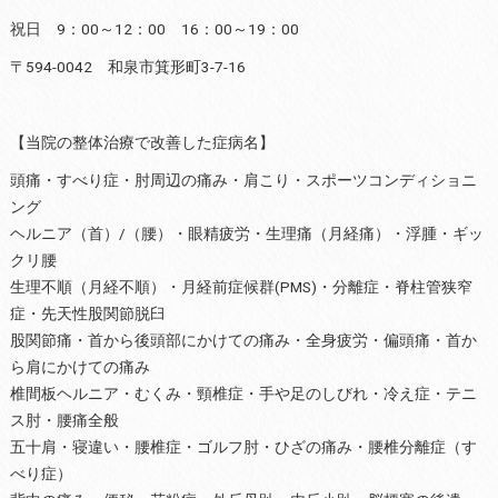
祝日 9：00～12：00 16：00～19：00
〒594-0042 和泉市箕形町3-7-16
【当院の整体治療で改善した症病名】
頭痛・すべり症・肘周辺の痛み・肩こり・スポーツコンディショニ
ング
ヘルニア（首）/（腰）・眼精疲労・生理痛（月経痛）・浮腫・ギッ
クリ腰
生理不順（月経不順）・月経前症候群(PMS)・分離症・脊柱管狭窄
症・先天性股関節脱臼
股関節痛・首から後頭部にかけての痛み・全身疲労・偏頭痛・首か
ら肩にかけての痛み
椎間板ヘルニア・むくみ・頸椎症・手や足のしびれ・冷え症・テニ
ス肘・腰痛全般
五十肩・寝違い・腰椎症・ゴルフ肘・ひざの痛み・腰椎分離症（す
べり症）