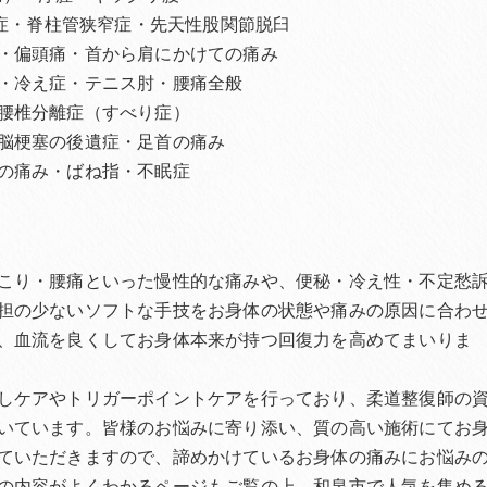
離症・脊柱管狭窄症・先天性股関節脱臼
・偏頭痛・首から肩にかけての痛み
・冷え症・テニス肘・腰痛全般
腰椎分離症（すべり症）
脳梗塞の後遺症・足首の痛み
の痛み・ばね指・不眠症
こり・腰痛といった慢性的な痛みや、便秘・冷え性・不定愁
担の少ないソフトな手技をお身体の状態や痛みの原因に合わ
、血流を良くしてお身体本来が持つ回復力を高めてまいりま
しケアやトリガーポイントケアを行っており、柔道整復師の
いています。皆様のお悩みに寄り添い、質の高い施術にてお
ていただきますので、諦めかけているお身体の痛みにお悩み
の内容がよくわかるページもご覧の上、和泉市で人気を集め