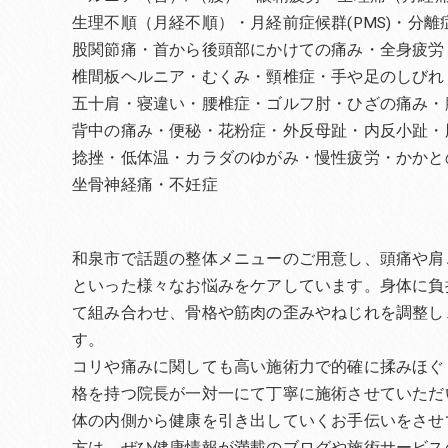
生理不順（月経不順）・月経前症候群(PMS)・分
股関節痛・首から後頭部にかけての痛み・全身疲労
椎間板ヘルニア・むくみ・頸椎症・手や足のしびれ
五十肩・寝違い・腰椎症・ゴルフ肘・ひざの痛み・
背中の痛み・便秘・花粉症・外反母趾・内反小趾・
捻挫・低体温・カラダのゆがみ・慢性疲労・かかと
坐骨神経痛・不妊症
和泉市で話題の整体メニューのご用意し、頭痛や肩
といった様々なお悩みをケアしています。身体に負
て組み合わせ、骨格や筋肉の歪みやねじれを調整し
す。
コリや痛みに関しても高い施術力で的確に揉みほぐ
格を持つ院長が一対一にて丁寧に施術させていただ
体の内側から健康を引き出していくお手伝いをさせ
方は、ぜひ健康情報が満載のブログや施術サービス