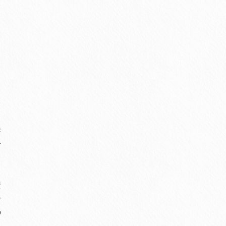
訴
せ
資
身
の
る