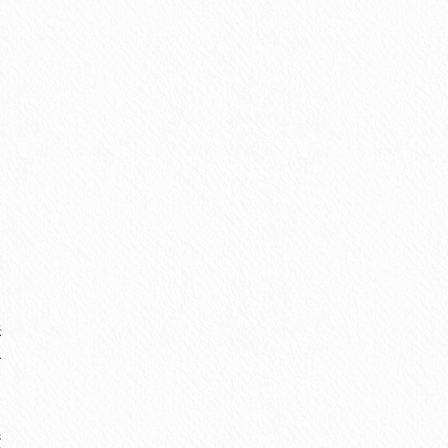
訴
せ
資