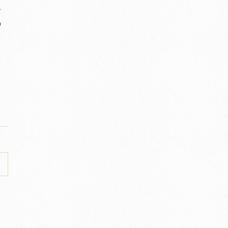
身
の
る