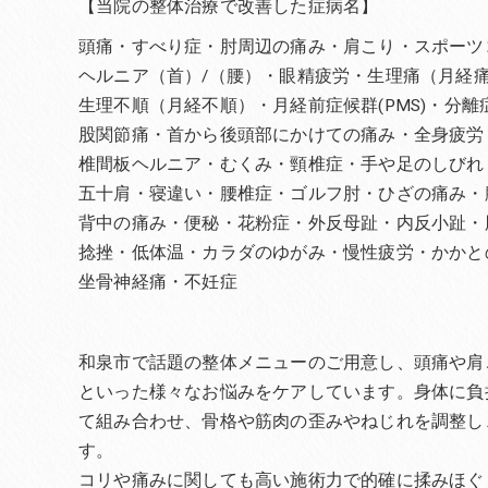
【当院の整体治療で改善した症病名】
頭痛・すべり症・肘周辺の痛み・肩こり・スポーツ
ヘルニア（首）/（腰）・眼精疲労・生理痛（月経
生理不順（月経不順）・月経前症候群(PMS)・分
股関節痛・首から後頭部にかけての痛み・全身疲労
椎間板ヘルニア・むくみ・頸椎症・手や足のしびれ
五十肩・寝違い・腰椎症・ゴルフ肘・ひざの痛み・
背中の痛み・便秘・花粉症・外反母趾・内反小趾・
捻挫・低体温・カラダのゆがみ・慢性疲労・かかと
坐骨神経痛・不妊症
和泉市で話題の整体メニューのご用意し、頭痛や肩
といった様々なお悩みをケアしています。身体に負
て組み合わせ、骨格や筋肉の歪みやねじれを調整し
す。
コリや痛みに関しても高い施術力で的確に揉みほぐ