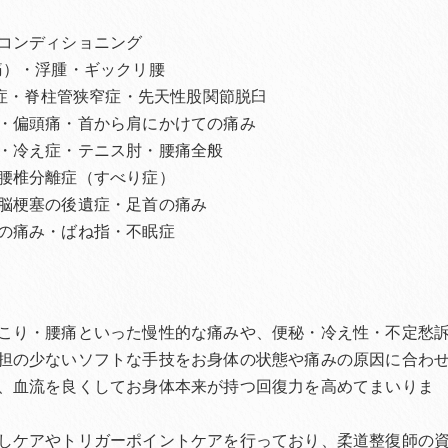
コンディショニング
痛）・浮腫・ギックリ腰
離症・脊柱管狭窄症・先天性股関節脱臼
・偏頭痛・首から肩にかけての痛み
・冷え症・テニス肘・腰痛全般
腰椎分離症（すべり症）
脳梗塞の後遺症・足首の痛み
の痛み・ばね指・不眠症
こり・腰痛といった慢性的な痛みや、便秘・冷え性・不定愁
担の少ないソフトな手技をお身体の状態や痛みの原因に合わ
、血流を良くしてお身体本来が持つ回復力を高めてまいりま
しケアやトリガーポイントケアを行っており、柔道整復師の