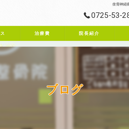
坐骨神経
0725-53-2
ビス
治療費
院長紹介
ブログ