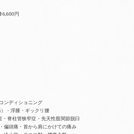
,600円
コンディショニング
痛）・浮腫・ギックリ腰
離症・脊柱管狭窄症・先天性股関節脱臼
・偏頭痛・首から肩にかけての痛み