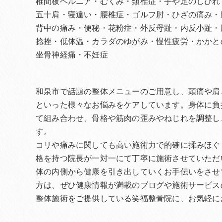
椎間板ヘルニア・むくみ・頸椎症・手や足のしびれ
五十肩・寝違い・腰椎症・ゴルフ肘・ひざの痛み・
背中の痛み・便秘・花粉症・外反母趾・内反小趾・
捻挫・低体温・カラダのゆがみ・慢性疲労・かかと
坐骨神経痛・不妊症
和泉市で話題の整体メニューのご用意し、頭痛や肩
といった様々なお悩みをケアしています。身体に負
て組み合わせ、骨格や筋肉の歪みやねじれを調整し
す。
コリや痛みに関しても高い施術力で的確に揉みほぐ
格を持つ院長が一対一にて丁寧に施術させていただ
体の内側から健康を引き出していくお手伝いをさせ
方は、ぜひ健康情報が満載のブログや施術サービス
整体施術をご提供している笑福整骨院に、お気軽に