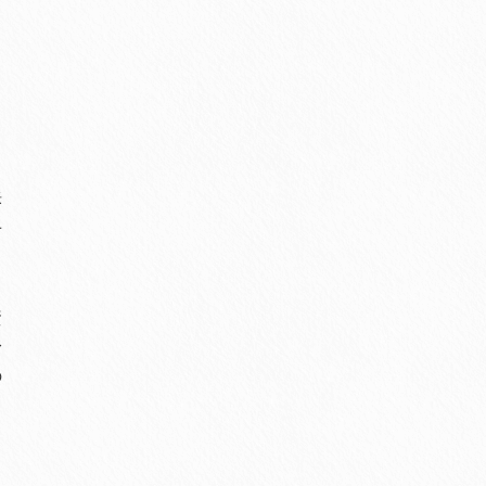
訴
せ
資
身
の
る