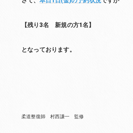
さて、
本日1日(金)の予約状況
ですが
【残り3名 新規の方1名】
となっております。
柔道整復師 村西謙一 監修