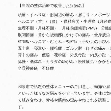
【当院の整体治療で改善した症病名】
頭痛・すべり症・肘周辺の痛み・肩こり・スポーツ
ヘルニア（首）/（腰）・眼精疲労・生理痛（月経
生理不順（月経不順）・月経前症候群(PMS)・分
股関節痛・首から後頭部にかけての痛み・全身疲労
椎間板ヘルニア・むくみ・頸椎症・手や足のしびれ
五十肩・寝違い・腰椎症・ゴルフ肘・ひざの痛み・
背中の痛み・便秘・花粉症・外反母趾・内反小趾・
捻挫・低体温・カラダのゆがみ・慢性疲労・かかと
坐骨神経痛・不妊症
和泉市で話題の整体メニューのご用意し、頭痛や肩
といった様々なお悩みをケアしています。身体に負
て組み合わせ、骨格や筋肉の歪みやねじれを調整し
す。