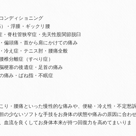
コンディショニング
痛）・浮腫・ギックリ腰
離症・脊柱管狭窄症・先天性股関節脱臼
・偏頭痛・首から肩にかけての痛み
・冷え症・テニス肘・腰痛全般
腰椎分離症（すべり症）
脳梗塞の後遺症・足首の痛み
の痛み・ばね指・不眠症
こり・腰痛といった慢性的な痛みや、便秘・冷え性・不定愁
担の少ないソフトな手技をお身体の状態や痛みの原因に合わ
、血流を良くしてお身体本来が持つ回復力を高めてまいりま