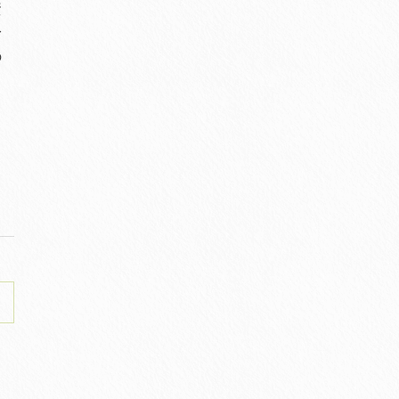
資
身
の
る