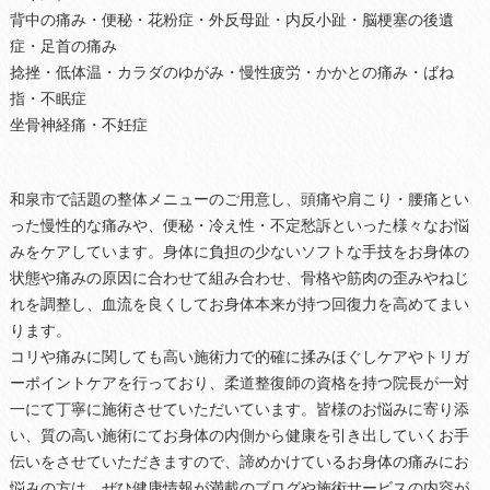
背中の痛み・便秘・花粉症・外反母趾・内反小趾・脳梗塞の後遺
症・足首の痛み
捻挫・低体温・カラダのゆがみ・慢性疲労・かかとの痛み・ばね
指・不眠症
坐骨神経痛・不妊症
和泉市で話題の整体メニューのご用意し、頭痛や肩こり・腰痛とい
った慢性的な痛みや、便秘・冷え性・不定愁訴といった様々なお悩
みをケアしています。身体に負担の少ないソフトな手技をお身体の
状態や痛みの原因に合わせて組み合わせ、骨格や筋肉の歪みやねじ
れを調整し、血流を良くしてお身体本来が持つ回復力を高めてまい
ります。
コリや痛みに関しても高い施術力で的確に揉みほぐしケアやトリガ
ーポイントケアを行っており、柔道整復師の資格を持つ院長が一対
一にて丁寧に施術させていただいています。皆様のお悩みに寄り添
い、質の高い施術にてお身体の内側から健康を引き出していくお手
伝いをさせていただきますので、諦めかけているお身体の痛みにお
悩みの方は、ぜひ健康情報が満載のブログや施術サービスの内容が