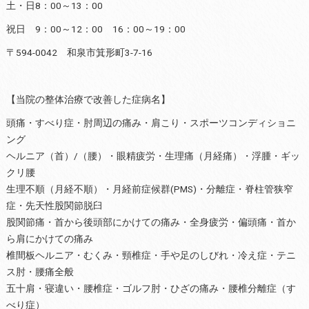
土・日8：00～13：00
祝日 9：00～12：00 16：00～19：00
〒594-0042 和泉市箕形町3-7-16
【当院の整体治療で改善した症病名】
頭痛・すべり症・肘周辺の痛み・肩こり・スポーツコンディショニ
ング
ヘルニア（首）/（腰）・眼精疲労・生理痛（月経痛）・浮腫・ギッ
クリ腰
生理不順（月経不順）・月経前症候群(PMS)・分離症・脊柱管狭窄
症・先天性股関節脱臼
股関節痛・首から後頭部にかけての痛み・全身疲労・偏頭痛・首か
ら肩にかけての痛み
椎間板ヘルニア・むくみ・頸椎症・手や足のしびれ・冷え症・テニ
ス肘・腰痛全般
五十肩・寝違い・腰椎症・ゴルフ肘・ひざの痛み・腰椎分離症（す
べり症）