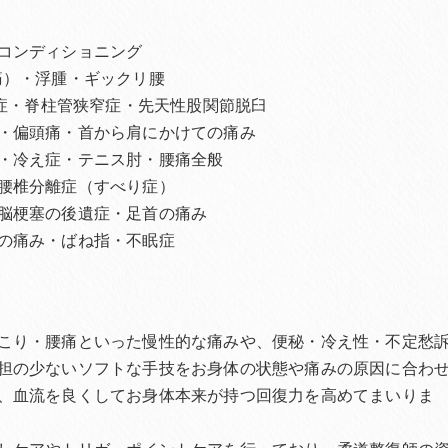
コンディショニング
痛）・浮腫・ギックリ腰
離症・脊柱管狭窄症・先天性股関節脱臼
・偏頭痛・首から肩にかけての痛み
・冷え症・テニス肘・腰痛全般
腰椎分離症（すべり症）
脳梗塞の後遺症・足首の痛み
の痛み・ばね指・不眠症
こり・腰痛といった慢性的な痛みや、便秘・冷え性・不定愁
担の少ないソフトな手技をお身体の状態や痛みの原因に合わ
、血流を良くしてお身体本来が持つ回復力を高めてまいりま