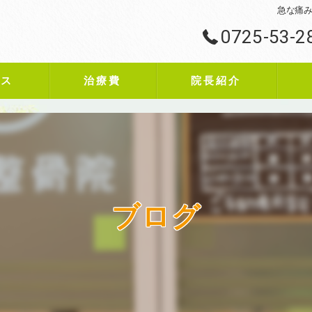
急な痛み
0725-53-2
ビス
治療費
院長紹介
ブログ