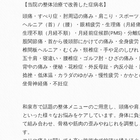
【当院の整体治療で改善した症病名】
頭痛・すべり症・肘周辺の痛み・肩こり・スポーツ
ヘルニア（首）/（腰）・眼精疲労・生理痛（月経
生理不順（月経不順）・月経前症候群(PMS)・分
股関節痛・首から後頭部にかけての痛み・全身疲労
椎間板ヘルニア・むくみ・頸椎症・手や足のしびれ
五十肩・寝違い・腰椎症・ゴルフ肘・ひざの痛み・
背中の痛み・便秘・花粉症・外反母趾・内反小趾・
捻挫・低体温・カラダのゆがみ・慢性疲労・かかと
坐骨神経痛・不妊症
和泉市で話題の整体メニューのご用意し、頭痛や肩
といった様々なお悩みをケアしています。身体に負
て組み合わせ、骨格や筋肉の歪みやねじれを調整し
す。