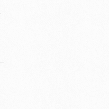
資
身
の
る