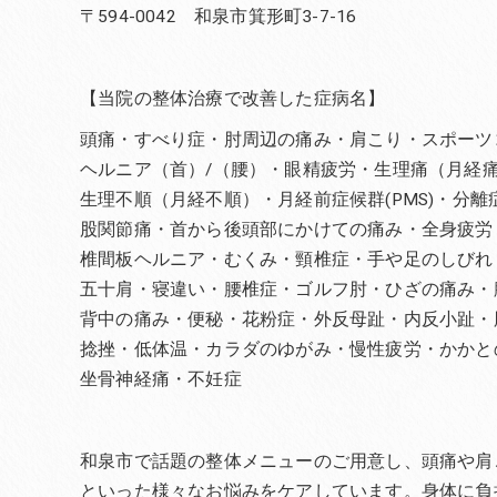
〒594-0042 和泉市箕形町3-7-16
【当院の整体治療で改善した症病名】
頭痛・すべり症・肘周辺の痛み・肩こり・スポーツ
ヘルニア（首）/（腰）・眼精疲労・生理痛（月経
生理不順（月経不順）・月経前症候群(PMS)・分
股関節痛・首から後頭部にかけての痛み・全身疲労
椎間板ヘルニア・むくみ・頸椎症・手や足のしびれ
五十肩・寝違い・腰椎症・ゴルフ肘・ひざの痛み・
背中の痛み・便秘・花粉症・外反母趾・内反小趾・
捻挫・低体温・カラダのゆがみ・慢性疲労・かかと
坐骨神経痛・不妊症
和泉市で話題の整体メニューのご用意し、頭痛や肩
といった様々なお悩みをケアしています。身体に負