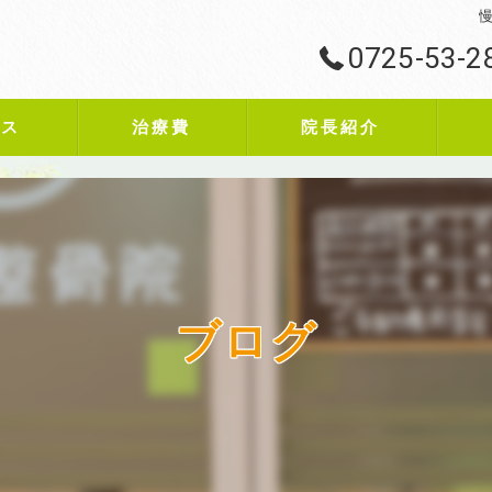
慢
0725-53-2
ビス
治療費
院長紹介
ブログ