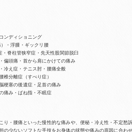
コンディショニング
痛）・浮腫・ギックリ腰
離症・脊柱管狭窄症・先天性股関節脱臼
・偏頭痛・首から肩にかけての痛み
・冷え症・テニス肘・腰痛全般
腰椎分離症（すべり症）
脳梗塞の後遺症・足首の痛み
の痛み・ばね指・不眠症
こり・腰痛といった慢性的な痛みや、便秘・冷え性・不定愁
担の少ないソフトな手技をお身体の状態や痛みの原因に合わ