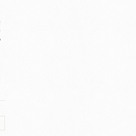
資
身
の
る