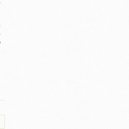
せ
資
身
の
る