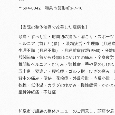
〒594-0042 和泉市箕形町3-7-16
【当院の整体治療で改善した症病名】
頭痛・すべり症・肘周辺の痛み・肩こり・スポーツ
ヘルニア（首）/（腰）・眼精疲労・生理痛（月経
生理不順（月経不順）・月経前症候群(PMS)・分
股関節痛・首から後頭部にかけての痛み・全身疲労
椎間板ヘルニア・むくみ・頸椎症・手や足のしびれ
五十肩・寝違い・腰椎症・ゴルフ肘・ひざの痛み・
背中の痛み・便秘・花粉症・外反母趾・内反小趾・
捻挫・低体温・カラダのゆがみ・慢性疲労・かかと
坐骨神経痛・不妊症
和泉市で話題の整体メニューのご用意し、頭痛や肩