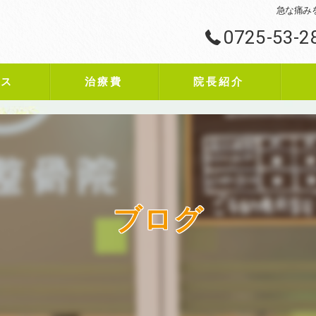
急な痛み
0725-53-2
ビス
治療費
院長紹介
ブログ