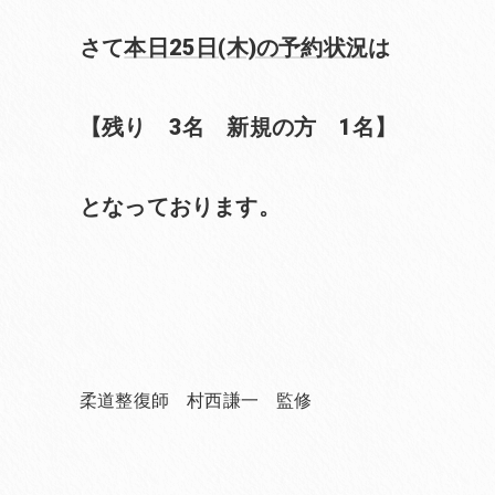
さて
本日25日(木)の予約状況
は
【残り 3名 新規の方 1名】
となっております。
柔道整復師 村西謙一 監修