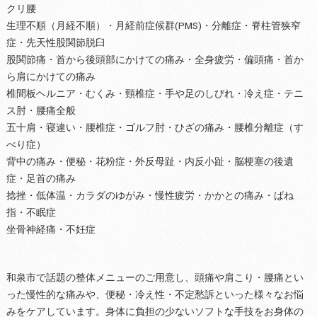
クリ腰
生理不順（月経不順）・月経前症候群(PMS)・分離症・脊柱管狭窄
症・先天性股関節脱臼
股関節痛・首から後頭部にかけての痛み・全身疲労・偏頭痛・首か
ら肩にかけての痛み
椎間板ヘルニア・むくみ・頸椎症・手や足のしびれ・冷え症・テニ
ス肘・腰痛全般
五十肩・寝違い・腰椎症・ゴルフ肘・ひざの痛み・腰椎分離症（す
べり症）
背中の痛み・便秘・花粉症・外反母趾・内反小趾・脳梗塞の後遺
症・足首の痛み
捻挫・低体温・カラダのゆがみ・慢性疲労・かかとの痛み・ばね
指・不眠症
坐骨神経痛・不妊症
和泉市で話題の整体メニューのご用意し、頭痛や肩こり・腰痛とい
った慢性的な痛みや、便秘・冷え性・不定愁訴といった様々なお悩
みをケアしています。身体に負担の少ないソフトな手技をお身体の