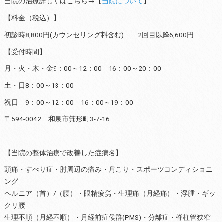
当院の治療詳しくはこちら→【
当院について
】
【料金（税込）】
初診時8,800円(カウンセリング料含む) 2回目以降6,600円
【受付時間】
月・火・木・金9：00～12：00 16：00～20：00
土・日8：00～13：00
祝日 9：00～12：00 16：00～19：00
〒594-0042 和泉市箕形町3-7-16
【当院の整体治療で改善した症病名】
頭痛・すべり症・肘周辺の痛み・肩こり・スポーツコンディショニ
ング
ヘルニア（首）/（腰）・眼精疲労・生理痛（月経痛）・浮腫・ギッ
クリ腰
生理不順（月経不順）・月経前症候群(PMS)・分離症・脊柱管狭窄