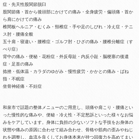
症・先天性股関節脱臼
股関節痛・首から後頭部にかけての痛み・全身疲労・偏頭痛・首か
ら肩にかけての痛み
椎間板ヘルニア・むくみ・頸椎症・手や足のしびれ・冷え症・テニ
ス肘・腰痛全般
五十肩・寝違い・腰椎症・ゴルフ肘・ひざの痛み・腰椎分離症（す
べり症）
背中の痛み・便秘・花粉症・外反母趾・内反小趾・脳梗塞の後遺
症・足首の痛み
捻挫・低体温・カラダのゆがみ・慢性疲労・かかとの痛み・ばね
指・不眠症
坐骨神経痛・不妊症
和泉市で話題の整体メニューのご用意し、頭痛や肩こり・腰痛とい
った慢性的な痛みや、便秘・冷え性・不定愁訴といった様々なお悩
みをケアしています。身体に負担の少ないソフトな手技をお身体の
状態や痛みの原因に合わせて組み合わせ、骨格や筋肉の歪みやねじ
れを調整し、血流を良くしてお身体本来が持つ回復力を高めてまい