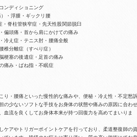
コンディショニング
痛）・浮腫・ギックリ腰
離症・脊柱管狭窄症・先天性股関節脱臼
・偏頭痛・首から肩にかけての痛み
・冷え症・テニス肘・腰痛全般
腰椎分離症（すべり症）
脳梗塞の後遺症・足首の痛み
の痛み・ばね指・不眠症
こり・腰痛といった慢性的な痛みや、便秘・冷え性・不定愁
担の少ないソフトな手技をお身体の状態や痛みの原因に合わ
、血流を良くしてお身体本来が持つ回復力を高めてまいりま
しケアやトリガーポイントケアを行っており、柔道整復師の