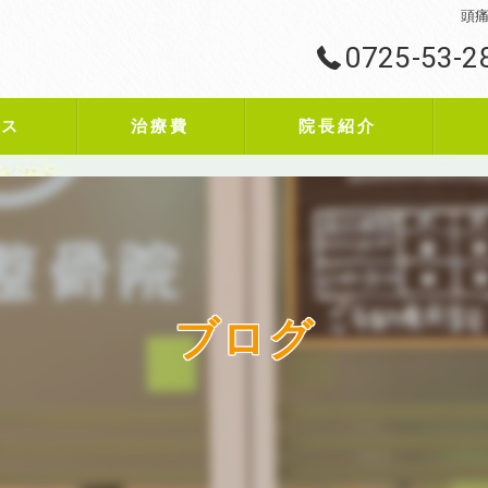
頭痛
0725-53-2
ビス
治療費
院長紹介
ブログ