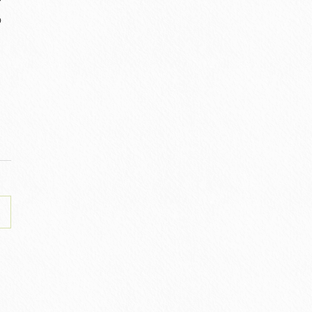
身
の
る