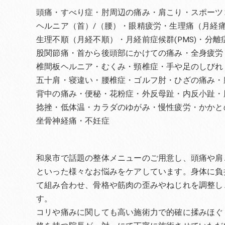
頭痛・すべり症・肘周辺の痛み・肩こり・スポーツ
ヘルニア（首）/（腰）・眼精疲労・生理痛（月経
生理不順（月経不順）・月経前症候群(PMS)・分
股関節痛・首から後頭部にかけての痛み・全身疲労
椎間板ヘルニア・むくみ・頸椎症・手や足のしびれ
五十肩・寝違い・腰椎症・ゴルフ肘・ひざの痛み・
背中の痛み・便秘・花粉症・外反母趾・内反小趾・
捻挫・低体温・カラダのゆがみ・慢性疲労・かかと
坐骨神経痛・不妊症
和泉市で話題の整体メニューのご用意し、頭痛や肩
といった様々なお悩みをケアしています。身体に負
て組み合わせ、骨格や筋肉の歪みやねじれを調整し
す。
コリや痛みに関しても高い施術力で的確に揉みほぐ