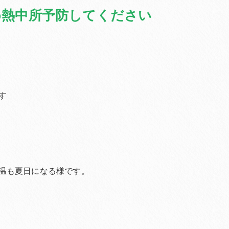
め熱中所予防してください
す
温も夏日になる様です。