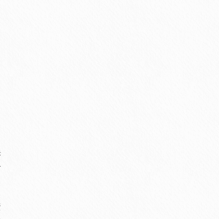
訴
せ
資