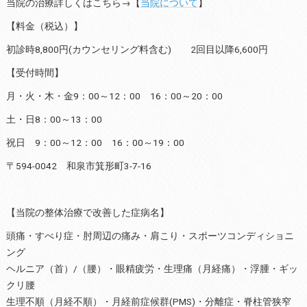
当院の治療詳しくはこちら→【
当院について
】
【料金（税込）】
初診時8,800円(カウンセリング料含む) 2回目以降6,600円
【受付時間】
月・火・木・金9：00～12：00 16：00～20：00
土・日8：00～13：00
祝日 9：00～12：00 16：00～19：00
〒594-0042 和泉市箕形町3-7-16
【当院の整体治療で改善した症病名】
頭痛・すべり症・肘周辺の痛み・肩こり・スポーツコンディショニ
ング
ヘルニア（首）/（腰）・眼精疲労・生理痛（月経痛）・浮腫・ギッ
クリ腰
生理不順（月経不順）・月経前症候群(PMS)・分離症・脊柱管狭窄