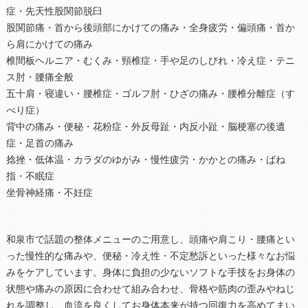
症・先天性股関節脱臼
股関節痛・首から後頭部にかけての痛み・全身疲労・偏頭痛・首か
ら肩にかけての痛み
椎間板ヘルニア・むくみ・頸椎症・手や足のしびれ・冷え症・テニ
ス肘・腰痛全般
五十肩・寝違い・腰椎症・ゴルフ肘・ひざの痛み・腰椎分離症（す
べり症）
背中の痛み・便秘・花粉症・外反母趾・内反小趾・脳梗塞の後遺
症・足首の痛み
捻挫・低体温・カラダのゆがみ・慢性疲労・かかとの痛み・ばね
指・不眠症
坐骨神経痛・不妊症
和泉市で話題の整体メニューのご用意し、頭痛や肩こり・腰痛とい
った慢性的な痛みや、便秘・冷え性・不定愁訴といった様々なお悩
みをケアしています。身体に負担の少ないソフトな手技をお身体の
状態や痛みの原因に合わせて組み合わせ、骨格や筋肉の歪みやねじ
れを調整し、血流を良くしてお身体本来が持つ回復力を高めてまい